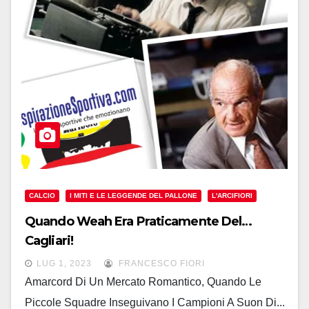
CALCIO
I MITI E LE LEGGENDE DEL PALLONE
L'ARCIFIORI
Quando Weah Era Praticamente Del…
Cagliari!
LUG 1, 2023
FRANCESCO FIORI
Amarcord Di Un Mercato Romantico, Quando Le
Piccole Squadre Inseguivano I Campioni A Suon Di...