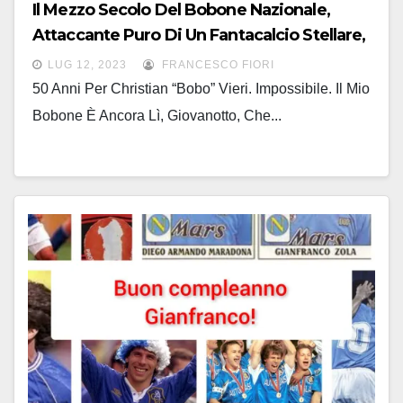
Il Mezzo Secolo Del Bobone Nazionale,
Attaccante Puro Di Un Fantacalcio Stellare,
Raccontato In Maniera Particolare
LUG 12, 2023
FRANCESCO FIORI
50 Anni Per Christian “Bobo” Vieri. Impossibile. Il Mio
Bobone È Ancora Lì, Giovanotto, Che...