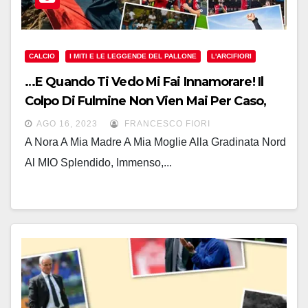
CALCIO
I MITI E LE LEGGENDE DEL PALLONE
L'ARCIFIORI
…E Quando Ti Vedo Mi Fai Innamorare! Il
Colpo Di Fulmine Non Vien Mai Per Caso,
Grazie Genoa!
AGO 16, 2023
FRANCESCO FIORI
A Nora A Mia Madre A Mia Moglie Alla Gradinata Nord
Al MIO Splendido, Immenso,...