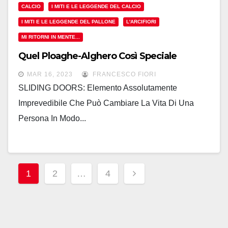
CALCIO
I MITI E LE LEGGENDE DEL CALCIO
I MITI E LE LEGGENDE DEL PALLONE
L'ARCIFIORI
MI RITORNI IN MENTE...
Quel Ploaghe-Alghero Così Speciale
MAR 16, 2023
FRANCESCO FIORI
SLIDING DOORS: Elemento Assolutamente
Imprevedibile Che Può Cambiare La Vita Di Una
Persona In Modo...
Paginazione
1
2
…
4
Degli
Articoli