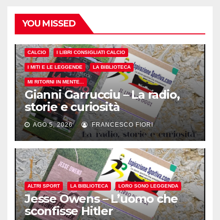
YOU MISSED
CALCIO
I LIBRI CONSIGLIATI CALCIO
I MITI E LE LEGGENDE
LA BIBLIOTECA
MI RITORNI IN MENTE...
Gianni Garrucciu – La radio,
storie e curiosità
AGO 5, 2026
FRANCESCO FIORI
ALTRI SPORT
LA BIBLIOTECA
LORO SONO LEGGENDA
Jesse Owens – L’uomo che
sconfisse Hitler