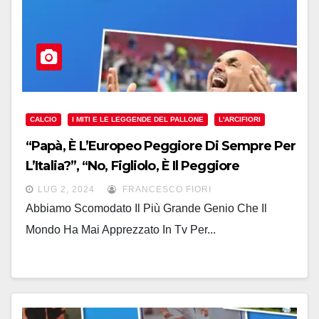
CALCIO
I MITI E LE LEGGENDE DEL PALLONE
L'ARCIFIORI
“Papà, È L’Europeo Peggiore Di Sempre Per
L’Italia?”, “No, Figliolo, È Il Peggiore
Dell’Italia… Finora”
LUG 2, 2024
FRANCESCO FIORI
Abbiamo Scomodato Il Più Grande Genio Che Il
Mondo Ha Mai Apprezzato In Tv Per...