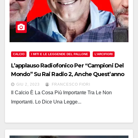
CALCIO
I MITI E LE LEGGENDE DEL PALLONE
L'ARCIFIORI
L’applauso Radiofonico Per “Campioni Del
Mondo” Su Rai Radio 2, Anche Quest’anno
L’esemplare Lettura Del Gioco Calcio,
GIU 2, 2023
FRANCESCO FIORI
Narrato E Divertito!
Il Calcio È La Cosa Più Importante Tra Le Non
Importanti. Lo Dice Una Legge...