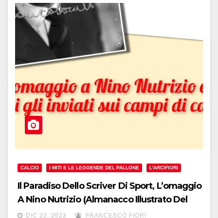
CALCIO
I MITI E LE LEGGENDE DEL PALLONE
L'ARCIFIORI
Il Paradiso Dello Scriver Di Sport, L’omaggio
A Nino Nutrizio (Almanacco Illustrato Del
Calcio 1939)
DIC 22, 2023
FRANCESCO FIORI