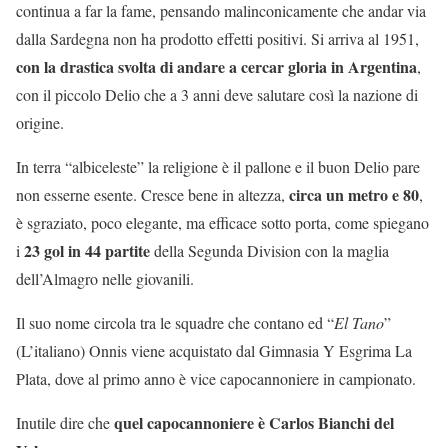
continua a far la fame, pensando malinconicamente che andar via
dalla Sardegna non ha prodotto effetti positivi. Si arriva al 1951,
con la drastica svolta di andare a cercar gloria in Argentina
,
con il piccolo Delio che a 3 anni deve salutare così la nazione di
origine.
In terra “albiceleste” la religione è il pallone e il buon Delio pare
circa un metro e 80
non esserne esente. Cresce bene in altezza,
,
è sgraziato, poco elegante, ma efficace sotto porta, come spiegano
23 gol in 44 partite
i
della Segunda Division con la maglia
dell’Almagro nelle giovanili.
Il suo nome circola tra le squadre che contano ed “
El Tano
”
(L’italiano) Onnis viene acquistato dal Gimnasia Y Esgrima La
Plata, dove al primo anno è vice capocannoniere in campionato.
quel capocannoniere è Carlos Bianchi del
Inutile dire che