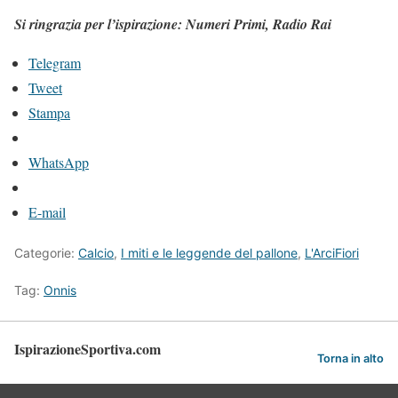
Si ringrazia per l’ispirazione: Numeri Primi, Radio Rai
Telegram
Tweet
Stampa
WhatsApp
E-mail
Categorie:
Calcio
,
I miti e le leggende del pallone
,
L'ArciFiori
Tag:
Onnis
IspirazioneSportiva.com
Torna in alto