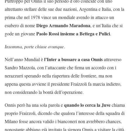
Purtroppo per Onnis il suo periodo d’oro coincide con uno
altrettanto stellare delle sue due nazioni, Argentina e Italia, con la
prima che nel 1978 vince un mondiale avendo in attacco un
Diego Armando Maradona
esubero di nome
, e un’Italia che si
Paolo Rossi insieme a Bettega e Pulici
gode un giovane
.
Insomma, porte chiuse ovunque
.
l’Inter a bussare a casa Onnis
Nell’anno Mundial è
attraverso
Sandro Mazzola, con l’attaccante che firma un accordo con i
nerazzurri sperando nella riapertura delle frontiere, ma non
appena questa avviene il presidente Fraizzoli fa marcia indietro,
non considerando la bontà dell’operazione.
quando lo cerca la Juve
Onnis però ha una sola parola e
chiama
proprio Fraizzoli, dicendo che qualora l’interesse della squadra di
Milano fosse ancora valido i bianconeri non avrebbero chances,
nonostante abbiano già invitato la signora Onnis a visitare la città.