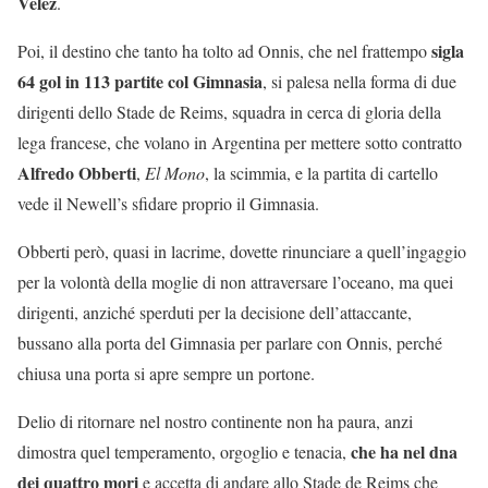
Velez
.
sigla
Poi, il destino che tanto ha tolto ad Onnis, che nel frattempo
64 gol in 113 partite col Gimnasia
, si palesa nella forma di due
dirigenti dello Stade de Reims, squadra in cerca di gloria della
lega francese, che volano in Argentina per mettere sotto contratto
Alfredo Obberti
,
El Mono
, la scimmia, e la partita di cartello
vede il Newell’s sfidare proprio il Gimnasia.
Obberti però, quasi in lacrime, dovette rinunciare a quell’ingaggio
per la volontà della moglie di non attraversare l’oceano, ma quei
dirigenti, anziché sperduti per la decisione dell’attaccante,
bussano alla porta del Gimnasia per parlare con Onnis, perché
chiusa una porta si apre sempre un portone.
Delio di ritornare nel nostro continente non ha paura, anzi
che ha nel dna
dimostra quel temperamento, orgoglio e tenacia,
dei quattro mori
e accetta di andare allo Stade de Reims che