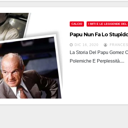
CALCIO
I MITI E LE LEGGENDE DEL
Papu Nun Fa Lo Stupido
DIC 16, 2020
FRANCES
La Storia Del Papu Gomez C
Polemiche E Perplessità....