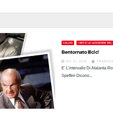
CALCIO
I MITI E LE LEGGENDE DEL
Bentornato Ilicic!
DIC 21, 2020
FRANCES
E’ L’intervallo Di Atalanta-R
Spefferi Dicono...