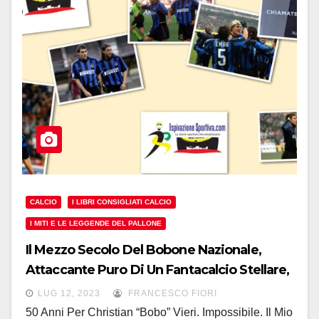
CALCIO
I LIBRI CONSIGLIATI CALCIO
I MITI E LE LEGGENDE DEL PALLONE
Il Mezzo Secolo Del Bobone Nazionale,
Attaccante Puro Di Un Fantacalcio Stellare,
Raccontato In Maniera Particolare
LUG 12, 2023
FRANCESCO FIORI
50 Anni Per Christian “Bobo” Vieri. Impossibile. Il Mio