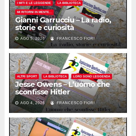
I MITI E LE LEGGENDE
LA BIBLIOTECA
MI RITORNI IN MENTE...
Gianni Garrucciu – La radio,
storie e curiosità
AGO 5, 2026
FRANCESCO FIORI
ALTRI SPORT
LA BIBLIOTECA
LORO SONO LEGGENDA
Jesse Owens – L’uomo che
sconfisse Hitler
AGO 4, 2026
FRANCESCO FIORI