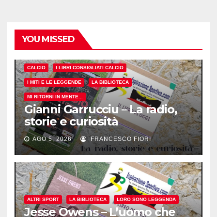
YOU MISSED
CALCIO
I LIBRI CONSIGLIATI CALCIO
I MITI E LE LEGGENDE
LA BIBLIOTECA
MI RITORNI IN MENTE...
Gianni Garrucciu – La radio,
storie e curiosità
AGO 5, 2026
FRANCESCO FIORI
ALTRI SPORT
LA BIBLIOTECA
LORO SONO LEGGENDA
Jesse Owens – L’uomo che